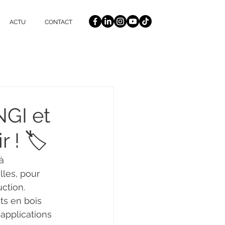
ACTU
CONTACT
GI et
 ! 🏷️
à 
lles, pour 
ction. 
s en bois 
applications 