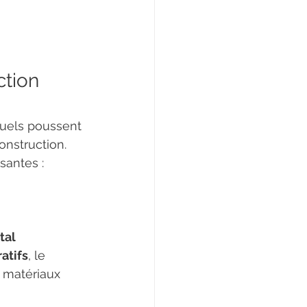
ction 
quels poussent 
nstruction. 
santes :
tal
atifs
, le 
 matériaux 