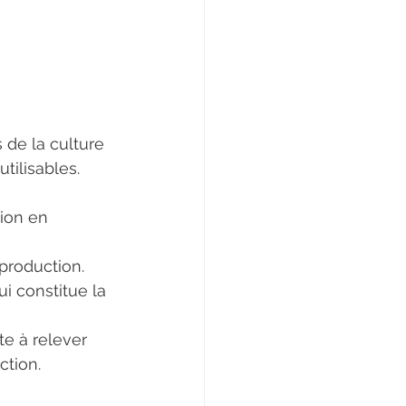
de la culture 
tilisables.
ion en 
production.
i constitue la 
te à relever 
ction.