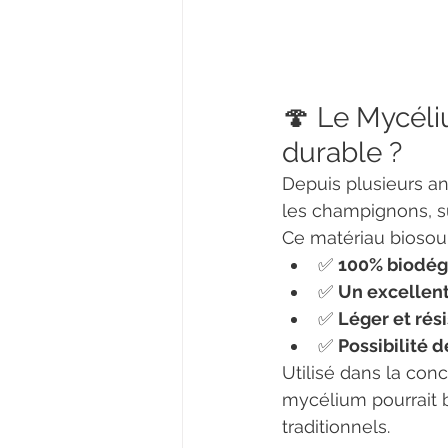
🍄 Le Mycéli
durable ?
Depuis plusieurs an
les champignons, su
Ce matériau biosou
✅ 
100% biodég
✅ 
Un excellent
✅ 
Léger et rés
✅ 
Possibilité 
Utilisé dans la con
mycélium pourrait 
traditionnels.