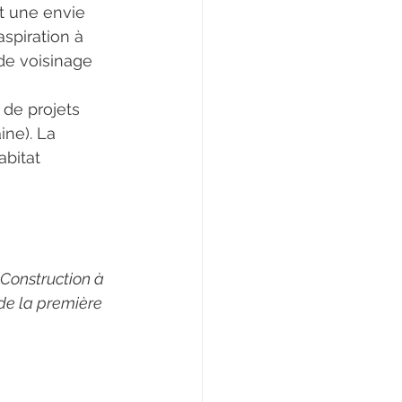
 une envie 
spiration à 
de voisinage 
de projets 
ine). La 
abitat 
. Construction à 
de la première 