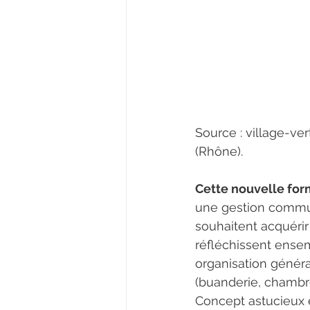
Source : village-ver
(Rhône).
Cette nouvelle for
une gestion commun
souhaitent acquérir
réfléchissent ense
organisation général
(buanderie, chambre
Concept astucieux e