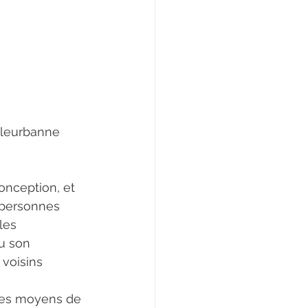
illeurbanne 
conception, et 
 personnes 
les 
u son 
 voisins 
 les moyens de 