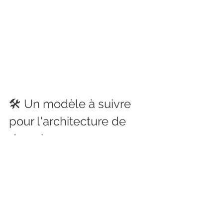
🛠️ Un modèle à suivre 
pour l'architecture de 
demain
Cette visite a enrichi notre réflexion 
sur la réhabilitation et nous conforte 
dans l’idée que 
le bois a un rôle 
essentiel à jouer
 dans la 
transformation et la modernisation 
des bâtiments anciens.